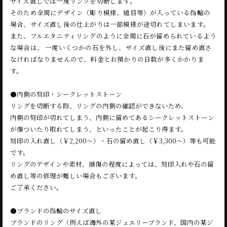
サイズ直しでは一度リングを切断します。
そのため全周にデザイン（彫り模様、槌目等）が入っている指輪の
場合、サイズ直し後の仕上がりは一部模様が途切れてしまいます。
また、フルエタニティリングのように全周に石が留められているよう
な場合は、 一度いくつかの石を外し、サイズ直し後にまた留め直さ
なければなりませんので、料金とお預かりの日数が多くかかりま
す。
●内側の刻印・シークレットストーン
リングを切断する際、リングの内側の確認ができないため、
内側の刻印が切れてしまう、内側に留めてあるシークレットストーン
が傷ついたり取れてしまう、といったことが起こり得ます。
刻印の入れ直し（￥2,200～）・石の留め直し（￥3,300～）等も可能
です。
リングのデザインや素材、損傷の程度によっては、刻印入れや石の留
め直し等の修理が難しい場合もございます。
ご了承ください。
●ブランドの指輪のサイズ直し
ブランドのリング（例えば海外の某ジュエリーブランド、国内の某ジ