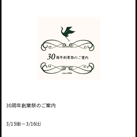
30周年創業祭のご案内
3/15㈮－3/16㈯