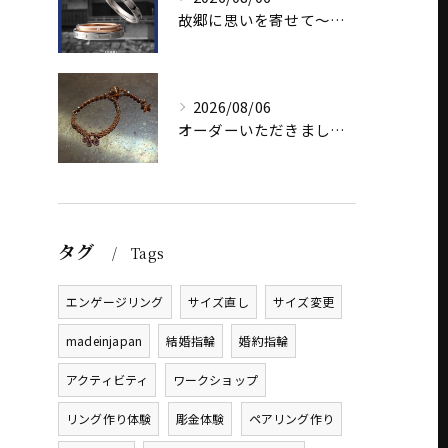
故郷に思いを寄せて～オリジナルブランド【Shinano(しな...
2026/08/06
オーダーいただきました、AbHeri 『dew 露』の新作で...
タグ
Tags
エンゲージリング
サイズ直し
サイズ変更
madeinjapan
結婚指輪
婚約指輪
アクティビティ
ワークショップ
リング作り体験
彫金体験
ペアリング作り