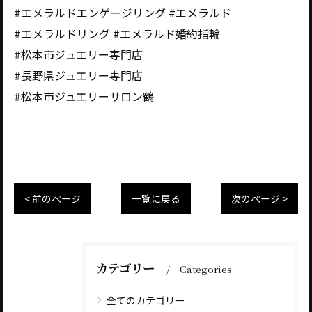
#エメラルドエンゲージリング #エメラルド
#エメラルドリング #エメラルド婚約指輪
#松本市ジュエリー専門店
#長野県ジュエリー専門店
#松本市ジュエリーサロン鶴
< 前のページ
一覧に戻る
次のページ >
カテゴリー
Categories
全てのカテゴリー