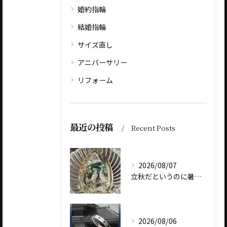
婚約指輪
結婚指輪
サイズ直し
アニバーサリー
リフォーム
最近の投稿
Recent Posts
2026/08/07
立秋だというのに暑いですね
2026/08/06