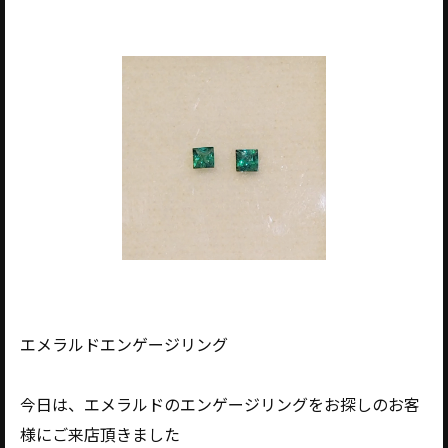
エメラルドエンゲージリング
今日は、エメラルドのエンゲージリングをお探しのお客
様にご来店頂きました