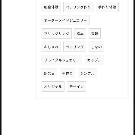
彫金体験
ペアリング作り
手作り体験
オーダーメイドジュエリー
マリッジリング
松本
指輪
おしゃれ
ペアリング
しなの
ブライダルジュエリー
カップル
記念日
手作り
シンプル
オリジナル
デザイン