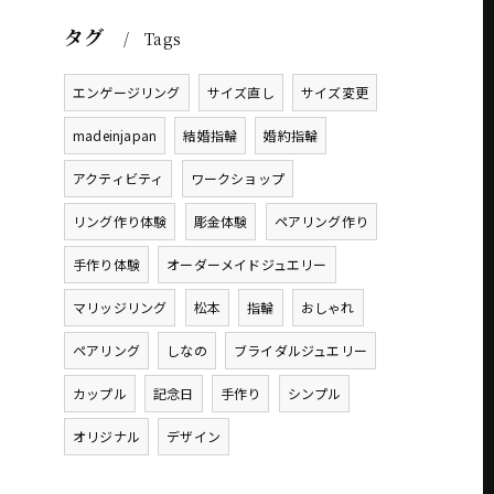
タグ
Tags
エンゲージリング
サイズ直し
サイズ変更
madeinjapan
結婚指輪
婚約指輪
アクティビティ
ワークショップ
リング作り体験
彫金体験
ペアリング作り
手作り体験
オーダーメイドジュエリー
マリッジリング
松本
指輪
おしゃれ
ペアリング
しなの
ブライダルジュエリー
カップル
記念日
手作り
シンプル
オリジナル
デザイン