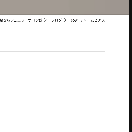
輪ならジュエリーサロン鶴
ブログ
sowi チャームピアス