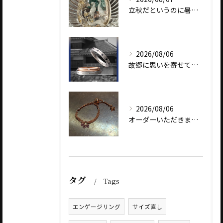
立秋だというのに暑いですね
2026/08/06
故郷に思いを寄せて～オリジナルブランド【Shinano(しな...
2026/08/06
オーダーいただきました、AbHeri 『dew 露』の新作で...
タグ
Tags
エンゲージリング
サイズ直し