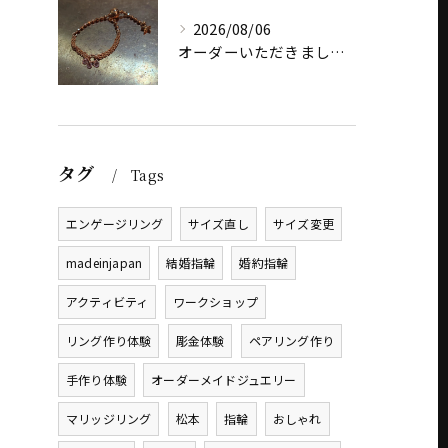
2026/08/06
オーダーいただきました、AbHeri 『dew 露』の新作で...
タグ
Tags
エンゲージリング
サイズ直し
サイズ変更
madeinjapan
結婚指輪
婚約指輪
アクティビティ
ワークショップ
リング作り体験
彫金体験
ペアリング作り
手作り体験
オーダーメイドジュエリー
マリッジリング
松本
指輪
おしゃれ