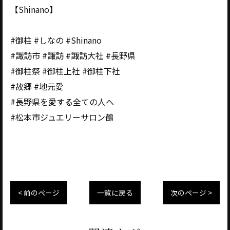
【Shinano】
#御柱 #しなの #Shinano
#諏訪市 #諏訪 #諏訪大社 #長野県
#御柱祭 #御柱上社 #御柱下社
#故郷 #地元愛
#長野県を愛する全ての人へ
#松本市ジュエリーサロン鶴
< 前のページ
一覧に戻る
次のページ >