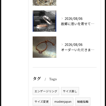
2026/08/06
故郷に思いを寄せて～オリジナルブランド【Shinano(しな...
2026/08/06
オーダーいただきました、AbHeri 『dew 露』の新作で...
タグ
Tags
エンゲージリング
サイズ直し
サイズ変更
madeinjapan
結婚指輪