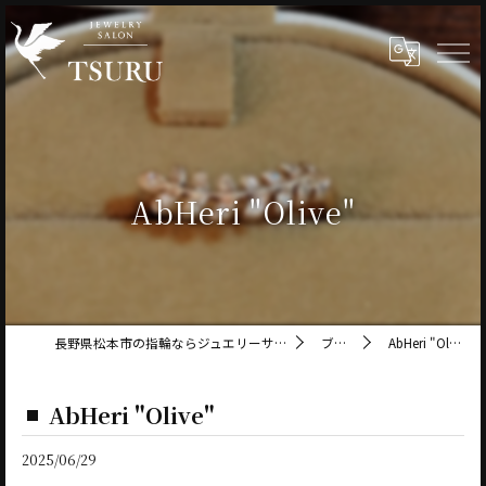
AbHeri "Olive"
長野県松本市の指輪ならジュエリーサロン鶴
ブログ
AbHeri "Olive"
AbHeri "Olive"
2025/06/29