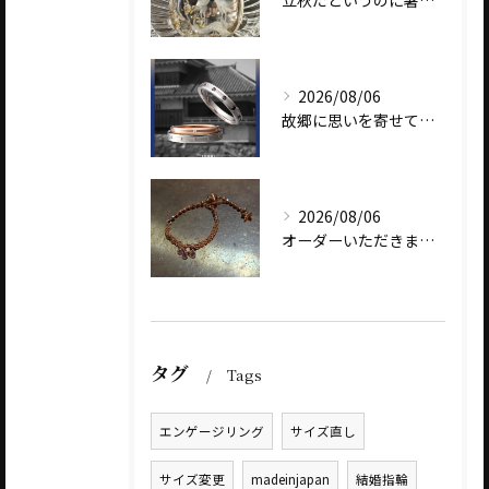
立秋だというのに暑いですね
2026/08/06
故郷に思いを寄せて～オリジナルブランド【Shinano(しな...
2026/08/06
オーダーいただきました、AbHeri 『dew 露』の新作で...
タグ
Tags
エンゲージリング
サイズ直し
サイズ変更
madeinjapan
結婚指輪