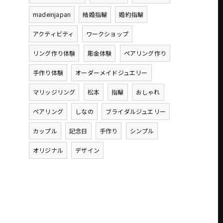
madeinjapan
結婚指輪
婚約指輪
アクティビティ
ワークショップ
リング作り体験
彫金体験
ペアリング作り
手作り体験
オーダーメイドジュエリー
マリッジリング
松本
指輪
おしゃれ
ペアリング
しなの
ブライダルジュエリー
カップル
記念日
手作り
シンプル
オリジナル
デザイン