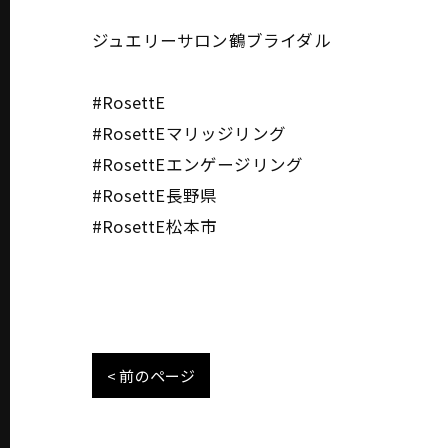
ジュエリーサロン鶴ブライダル
#RosettE
#RosettEマリッジリング
#RosettEエンゲージリング
#RosettE長野県
#RosettE松本市
< 前のページ