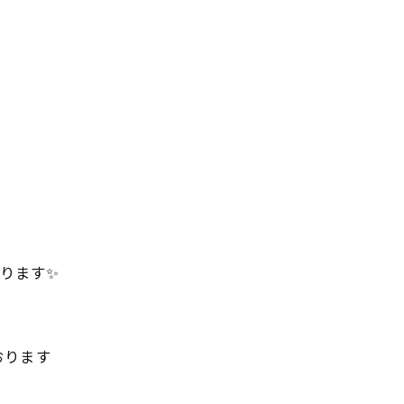
ります✨️
た
おります