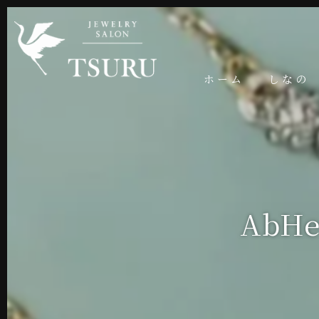
ホーム
しなの
AbHer