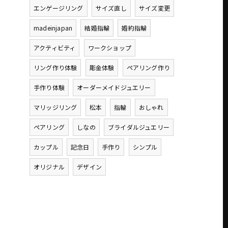
エンゲージリング
サイズ直し
サイズ変更
madeinjapan
結婚指輪
婚約指輪
アクティビティ
ワークショップ
リング作り体験
彫金体験
ペアリング作り
手作り体験
オーダーメイドジュエリー
マリッジリング
松本
指輪
おしゃれ
ペアリング
しなの
ブライダルジュエリー
カップル
記念日
手作り
シンプル
オリジナル
デザイン