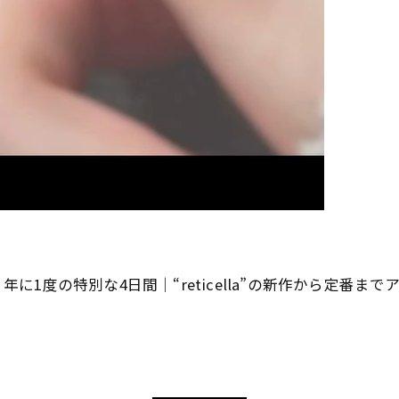
/4(木)～7(日)、年に1度の特別な4日間｜“reticella”の新作