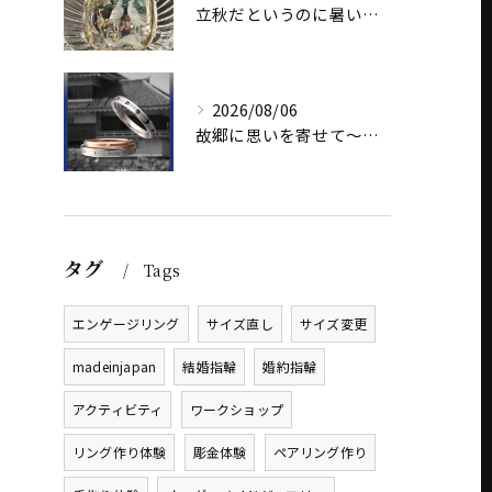
立秋だというのに暑いですね
2026/08/06
故郷に思いを寄せて～オリジナルブランド【Shinano(しな...
タグ
Tags
エンゲージリング
サイズ直し
サイズ変更
madeinjapan
結婚指輪
婚約指輪
アクティビティ
ワークショップ
リング作り体験
彫金体験
ペアリング作り