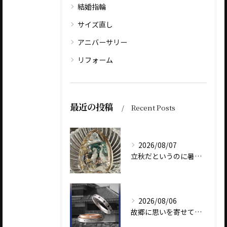
結婚指輪
サイズ直し
アニバーサリー
リフォーム
最近の投稿
Recent Posts
2026/08/07
立秋だというのに暑いですね
2026/08/06
故郷に思いを寄せて～オリジナルブランド【Shinano(しな...