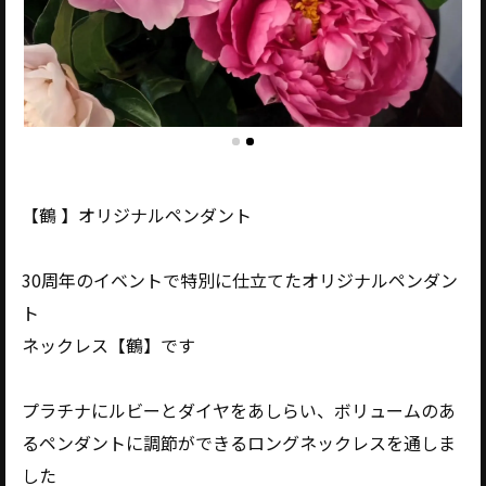
【鶴 】オリジナルペンダント
30周年のイベントで特別に仕立てたオリジナルペンダン
ト
ネックレス【鶴】です
プラチナにルビーとダイヤをあしらい、ボリュームのあ
るペンダントに調節ができるロングネックレスを通しま
した