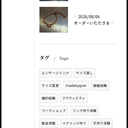
2026/08/06
オーダーいただきました、AbHeri 『dew 露』の新作で...
タグ
Tags
エンゲージリング
サイズ直し
サイズ変更
madeinjapan
結婚指輪
婚約指輪
アクティビティ
ワークショップ
リング作り体験
彫金体験
ペアリング作り
手作り体験