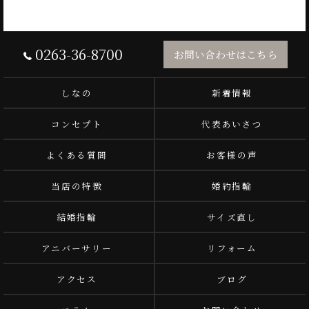
0263-36-8700
お問い合わせはこちら
しなの
新着情報
コンセプト
代表あいさつ
よくある質問
お客様の声
当店の特徴
婚約指輪
結婚指輪
サイズ直し
アニバーサリー
リフォーム
アクセス
ブログ