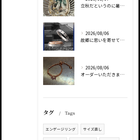
立秋だというのに暑いですね
2026/08/06
故郷に思いを寄せて～オリジナルブランド【Shinano(しな...
2026/08/06
オーダーいただきました、AbHeri 『dew 露』の新作で...
タグ
Tags
エンゲージリング
サイズ直し