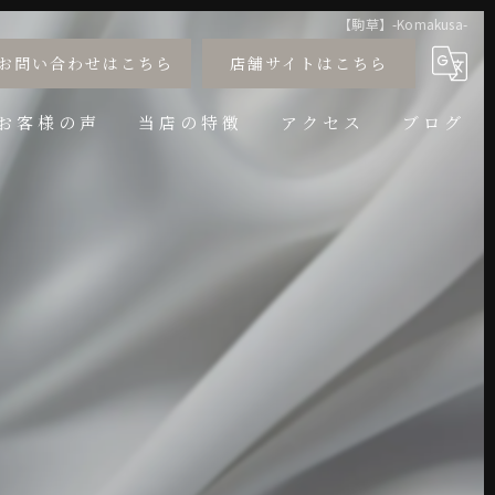
【駒草】-Komakusa-
お問い合わせはこちら
店舗サイトはこちら
お客様の声
当店の特徴
アクセス
ブログ
婚約指輪
コラム
結婚指輪
サイズ直し
アニバーサリー
リフォーム