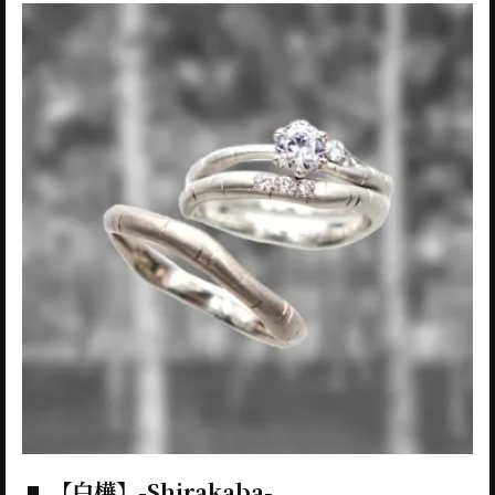
【白樺】-Shirakaba-